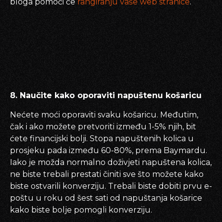
bloga pomoći će
rangiranju vaše web stranice
.
8. Naučite kako oporaviti napuštenu košaricu
Nećete moći oporaviti svaku košaricu. Međutim,
čak i ako možete pretvoriti između 1-5% njih, bit
ćete financijski bolji. Stopa napuštenih kolica u
prosjeku pada između 60-80%, prema Baymardu.
Iako je možda normalno doživjeti napuštena kolica,
ne biste trebali prestati činiti sve što možete kako
biste ostvarili konverziju. Trebali biste dobiti prvu e-
poštu u roku od šest sati od napuštanja košarice
kako biste bolje pomogli konverziju.