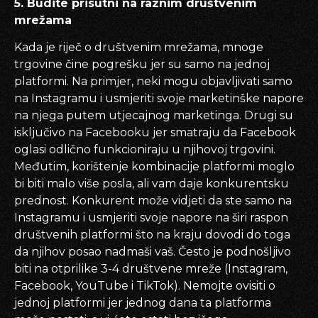
5. Budite prisutni na raznim društvenim
mrežama
Kada je riječ o društvenim mrežama, mnoge
trgovine čine pogrešku jer su samo na jednoj
platformi. Na primjer, neki mogu objavljivati samo
na Instagramu i usmjeriti svoje marketinške napore
na njega putem utjecajnog marketinga. Drugi su
isključivo na Facebooku jer smatraju da Facebook
oglasi odlično funkcioniraju u njihovoj trgovini.
Međutim, korištenje kombinacije platformi moglo
bi biti malo više posla, ali vam daje konkurentsku
prednost. Konkurent može vidjeti da ste samo na
Instagramu i usmjeriti svoje napore na širi raspon
društvenih platformi što na kraju dovodi do toga
da njihov posao nadmaši vaš. Često je podnošljivo
biti na otprilike 3-4 društvene mreže (Instagram,
Facebook, YouTube i TikTok). Nemojte ovisiti o
jednoj platformi jer jednog dana ta platforma