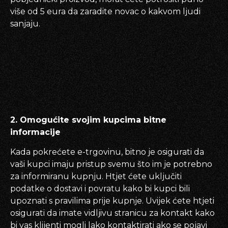
više od 5 eura da zaradite novac o kakvom ljudi
sanjaju.
2. Omogućite svojim kupcima bitne
informacije
Kada pokrećete e-trgovinu, bitno je osigurati da
vaši kupci imaju pristup svemu što im je potrebno
za informiranu kupnju. Htjet ćete uključiti
podatke o dostavi i povratu kako bi kupci bili
upoznati s pravilima prije kupnje. Uvijek ćete htjeti
osigurati da imate vidljivu stranicu za kontakt kako
bi vas klijenti mogli lako kontaktirati ako se pojavi