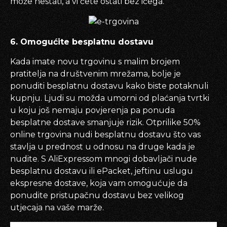
može nestati, a vi ćete ostati bez ičega.
6. Omogućite besplatnu dostavu
Kada imate novu trgovinu s malim brojem
pratitelja na društvenim mrežama, bolje je
ponuditi besplatnu dostavu kako biste potaknuli
kupnju. Ljudi su možda umorni od plaćanja tvrtki
u koju još nemaju povjerenja pa ponuda
besplatne dostave smanjuje rizik. Otprilike 50%
online trgovina nudi besplatnu dostavu što vas
stavlja u prednost u odnosu na druge kada je
nudite. S AliExpressom mnogi dobavljači nude
besplatnu dostavu ili ePacket, jeftinu uslugu
ekspresne dostave, koja vam omogućuje da
ponudite pristupačnu dostavu bez velikog
utjecaja na vaše marže.