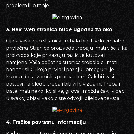
problem ili pitanje.
3. Nek’ web stranica bude ugodna za oko
Cijela vaša web stranica trebala bi biti vrlo vizualno
privlačna. Stranice proizvoda trebaju imati više slika
proizvoda koje prikazuju različite kutove i
namjene. Vaša početna stranica trebala bi imati
banner sliku koja privlači pažnju i omogućuje
kupcu da se zamisli s proizvodom. Čak bi i vaši
postovi na blogu trebali biti vrlo vizualni. Trebali
biste imati nekoliko slika, gifova i možda čak i video
u svakoj objavi kako biste odvojili dijelove teksta.
4. Tražite povratnu informaciju
Kada pokrenete svoju novu trgovinu, važno je