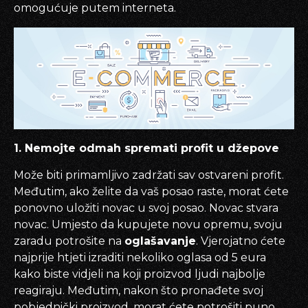
omogućuje putem interneta.
1. Nemojte odmah spremati profit u džepove
Može biti primamljivo zadržati sav ostvareni profit.
Međutim, ako želite da vaš posao raste, morat ćete
ponovno uložiti novac u svoj posao. Novac stvara
novac. Umjesto da kupujete novu opremu, svoju
zaradu potrošite na
oglašavanje
. Vjerojatno ćete
najprije htjeti izraditi nekoliko oglasa od 5 eura
kako biste vidjeli na koji proizvod ljudi najbolje
reagiraju. Međutim, nakon što pronađete svoj
pobjednički proizvod, morat ćete potrošiti puno