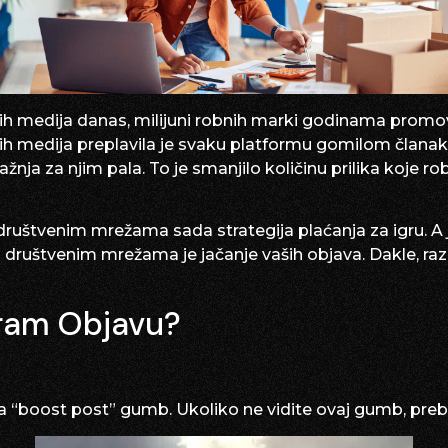
nih medija danas, milijuni robnih marki godinama promov
h medija preplavila je svaku platformu gomilom članaka,
žnja za njim pala. To je smanjilo količinu prilika koje 
društvenim mrežama sada strategija plaćanja za igru. A j
a društvenim mrežama je jačanje vaših objava. Dakle, r
gram Objavu?
a “boost post” gumb. Ukoliko ne vidite ovaj gumb, preba