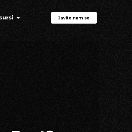
sursi
Javite nam se