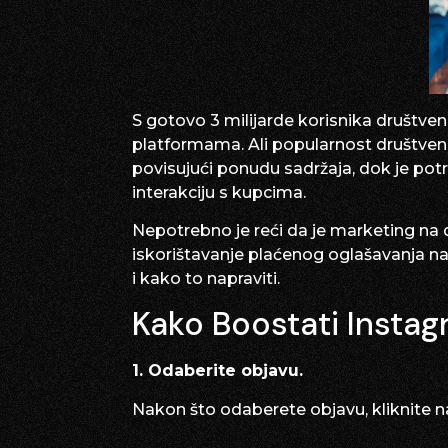
S gotovo 3 milijarde korisnika društve
platformama. Ali popularnost društveni
povisujući ponudu sadržaja, dok je potra
interakciju s kupcima.
Nepotrebno je reći da je marketing na 
iskorištavanje plaćenog oglašavanja n
i kako to napraviti.
Kako Boostati Insta
1. Odaberite objavu.
Nakon što odaberete objavu, kliknite n