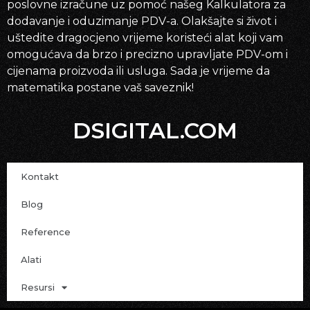
poslovne izračune uz pomoć našeg Kalkulatora za
dodavanje i oduzimanje PDV-a. Olakšajte si život i
uštedite dragocjeno vrijeme koristeći alat koji vam
omogućava da brzo i precizno upravljate PDV-om i
cijenama proizvoda ili usluga. Sada je vrijeme da
matematika postane vaš saveznik!
DSIGITAL.COM
Kontakt
Blog
Reference
Alati
Resursi