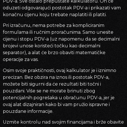
PDV-a. Sve ostalo prepuštate kalkulatoru. On će
oduzeti odgovarajući postotak PDV-a i prikazati vam
konačnu cijenu koju trebate naplatiti ili platiti.
Pri izračunu, nema potrebe za kompliciranim
formulama ili ručnim proračunima. Samo unesite
cijenu i stopu PDV-a (uz napomenu da se decimalni
brojevi unose koristeći točku kao decimalni
separator), a alat će brzo obaviti matematičke
operacije za vas.
Osim svoje praktičnosti, ovaj kalkulator je i iznimno
precizan. Bez obzira na iznos ili postotak PDV-a,
možete biti sigurni da će rezultati biti točni i
pouzdani. Više se ne morate brinuti zbog
potencijalnih pogrešaka u obračunu PDV-a, jer je
ovaj alat dizajniran kako bi vam pružio ispravne i
pouzdane informacije.
Uzmite kontrolu nad svojim financijama i brže obavite